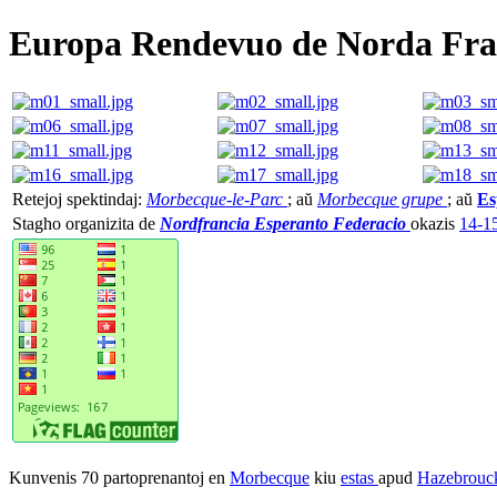
Europa Rendevuo de Norda Fra
Retejoj spektindaj:
Morbecque-le-Parc
; aŭ
Morbecque grupe
; aŭ
Es
Stagho organizita de
Nordfrancia Esperanto Federacio
okazis
14-1
Kunvenis 70 partoprenantoj en
Morbecque
kiu
estas
apud
Hazebrouc